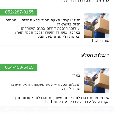
052-287-0155
חייגו וקבלו הצעת מחיר ללא תחרות – המחיר
הזול בישראל!
שירותי הובלת דירות בתים ומשרדים
במרכז, גוש דן והשרון ולכל חלקי הארץ
אמינות ודייקנות מעל הכל!
מחירי […]
הובלות הסלע
054-453-5415
בס"ד
הובלות הסלע – עסק משפחתי ותיק שעובר
מדור לדור.
אנו מתמחים בהובלת דירות, משרדים והובלות קטנות, תוך
הקפדה על עבודה עברית עם צוות […]