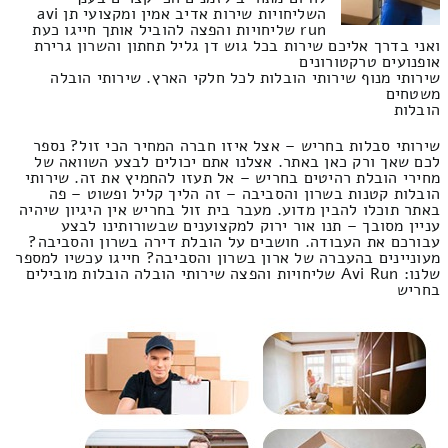
השליחויות שירות אדיב אמין ומקצועי תן avi
run שליחויות והפצה להוביל אותך חייגו כעת
ואני בדרך אליכם שירות בכל גוש דן גליל תחתון והשרון גרירת
אופנועים טרקטורונים
שירותי מנוף שירותי הובלות לכל חלקי הארץ. שירותי הובלה
משטחים
הובלות
שירותי סבלות בחריש – אצל איזו חברה המחיר הכי זול? נספר
לכם שאך ורק כאן באתר. אצלנו אתם יכולים לבצע השוואה של
מחירי הובלת רהיטים בחריש – אל תעזו להחמיץ את זה. שירותי
הובלות קטנות בשרון והסביבה – זה הליך קליל ופשוט – פה
באתר תוכלו להבין מדוע. מעבר בית זול בחריש אין היגיון שיהיה
עניין מסובך – תנו אור ירוק למקצוענים שבשורותינו לבצע
עבורכם את העבודה. חושבים על הובלת דירה בשרון והסביבה?
מעוניינים בהעברה של ארון בשרון והסביבה? חייגו עכשיו למספר
שלנו: Avi Run שליחויות והפצה שירותי הובלה הובלות מובילים
בחריש