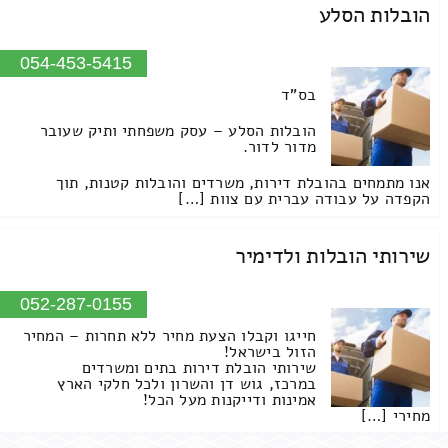
הובלות הסלע
054-453-5415
בס"ד
הובלות הסלע – עסק משפחתי ותיק שעובר
מדור לדור.
אנו מתמחים בהובלת דירות, משרדים והובלות קטנות, תוך
הקפדה על עבודה עברית עם צוות […]
שירותי הובלות ולדימיר
052-287-0155
חייגו וקבלו הצעת מחיר ללא תחרות – המחיר
הזול בישראל!
שירותי הובלת דירות בתים ומשרדים
במרכז, גוש דן והשרון ולכל חלקי הארץ
אמינות ודייקנות מעל הכל!
מחירי […]