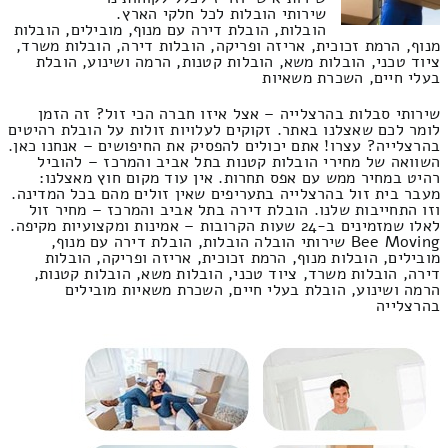
שירותי הובלות לכל חלקי הארץ.
הובלות, הובלת דירה עם מנוף, מובילים, הובלות
מנוף, הרמת זכוכית, אריזה ופריקה, הובלות דירה, הובלות משרד,
ציוד טכני, הובלות משא, הובלות קטנות, הרמה ושינוע, הובלת
בעלי חיים, השכרת משאיות
שירותי סבלות בהרצלייה – אצל איזו חברה הכי זול? זה הזמן
לומר לכם שאצלנו באתר. זקוקים לעלויות זולות על הובלת רהיטים
בהרצלייה? עצרו! אתם יכולים להפסיק את החיפושים – אנחנו כאן.
השוואה של מחירי הובלות קטנות בתל אביב והמרכז – להוביל
רהיט במחיר ממש עם אפס תחרות. אין עוד מקום חוץ מאצלנו:
מעבר בית זול בהרצלייה בתעריפים שאין זולים מהם בכל המדינה.
וזו התחייבות שלנו. הובלת דירה בתל אביב והמרכז – מחיר זול
לאלו שמזמינים ב-24 שעות הקרובות – אמינות ומקצועיות מקיפה.
Bee Moving שירותי הובלה הובלות, הובלת דירה עם מנוף,
מובילים, הובלות מנוף, הרמת זכוכית, אריזה ופריקה, הובלות
דירה, הובלות משרד, ציוד טכני, הובלות משא, הובלות קטנות,
הרמה ושינוע, הובלת בעלי חיים, השכרת משאיות מובילים
בהרצלייה