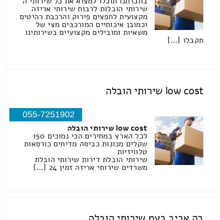
בחברתנו תוכלו למצוא את כל שירותי ה
שירותי הובלות לרבות שירותי אריזה
מקצועית לחפצים פירוק והרכבת רהיטים
וכמובן איכותיים המורכבים מצי של
משאיות ומובילים מקצועיים בשירותינו
תקבלו […]
low cost שירותי הובלה
055-7251902
low cost שירותי הובלה
לכל הארץ במחירים הכי נמוכים 150
שקלים מכונות כביסה מדיחים כורסאות
טלוויזיות
שירותי הובלת דירות שירותי הובלת
משרדים שירותי אריזה זמין 24 […]
בה אביב בעמ שירותי הובלה