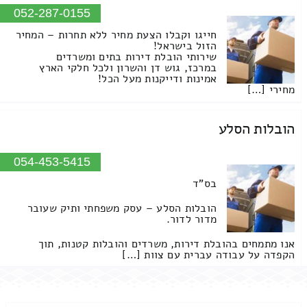
052-287-0155
חייגו וקבלו הצעת מחיר ללא תחרות – המחיר
הזול בישראל!
שירותי הובלת דירות בתים ומשרדים
במרכז, גוש דן והשרון ולכל חלקי הארץ
אמינות ודייקנות מעל הכל!
מחירי […]
הובלות הסלע
054-453-5415
בס"ד
הובלות הסלע – עסק משפחתי ותיק שעובר
מדור לדור.
אנו מתמחים בהובלת דירות, משרדים והובלות קטנות, תוך
הקפדה על עבודה עברית עם צוות […]