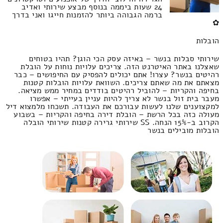
24 שעות ביממה בנוסף מבצע שירותי ואדיב
ברמה הגבוהה ביותר להזמנות חייגו ואני בדרך
✿
הובלות
שירותי סבלות בנשר – באיזה עסק הכי הוגן? תהיו בטוחים
שאצלנו באתר האיטרנט הזה. צריכים עלויות נוחות על הובלת
רהיטים בנשר? עצרו! אתם יכולים להפסיק עם החיפושים – כבר
מצאתם את מה שאתם צריכים. השוואת עלויות הובלות קטנות
בחיפה והקריות – להוביל רהיטים בודדים במחיר ממש מציאה.
מעבר בית זול בנשר לא צריך להיות עניין בעייתי – אפשרו
למקצוענים שלנו לעשות עבורכם את העבודה. תשכחו מלמצוא דיל
מעולה כזה בכל הרשת – הובלת דירה בחיפה והקריות – בשבוע
הקרוב ב-15% הנחה. SS שירותי גרירה קטנות שירותי הובלה
הובלות מובילים בנשר